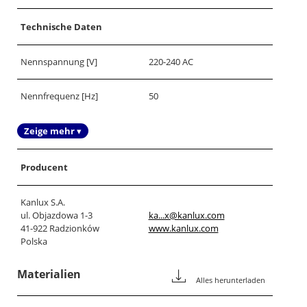
Technische Daten
Nennspannung [V]
220-240 AC
Nennfrequenz [Hz]
50
Zeige mehr ▾
Producent
Kanlux S.A.
ul. Objazdowa 1-3
ka...x@kanlux.com
41-922 Radzionków
www.kanlux.com
Polska
Materialien
Alles herunterladen