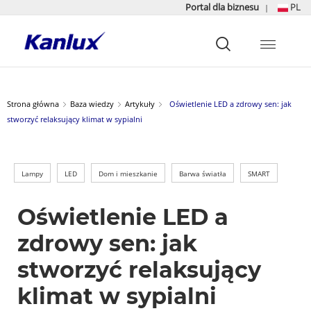
Portal dla biznesu
PL
|
Strona
główna
Kanlux
Strona główna
Baza wiedzy
Artykuły
Oświetlenie LED a zdrowy sen: jak
stworzyć relaksujący klimat w sypialni
Lampy
LED
Dom i mieszkanie
Barwa światła
SMART
Oświetlenie LED a
zdrowy sen: jak
stworzyć relaksujący
klimat w sypialni