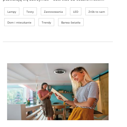
Lampy
Testy
Zastosowania
LED
Zrób to sam
Dom i mieszkanie
Trendy
Barwa światła