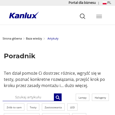
Portal dla biznesu
PL
|
Strona
główna
Kanlux
Strona główna
Baza wiedzy
Artykuły
Poradnik
Ten dział pomoże Ci dostrzec różnice, wgryźć się w
testy, poznać konkretne rozwiązania, przejść krok po
kroku przez zasady montażu i... dużo więcej.
Lampy
Halogeny
Zrób to sam
Testy
Zastosowania
LED