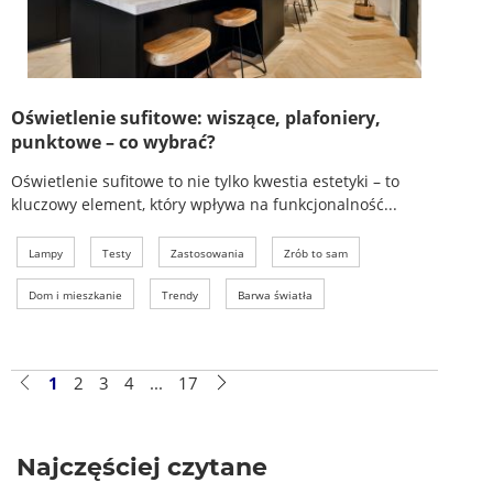
Oświetlenie sufitowe: wiszące, plafoniery,
punktowe – co wybrać?
Oświetlenie sufitowe to nie tylko kwestia estetyki – to
kluczowy element, który wpływa na funkcjonalność...
Lampy
Testy
Zastosowania
Zrób to sam
Dom i mieszkanie
Trendy
Barwa światła
1
2
3
4
...
17
Najczęściej czytane