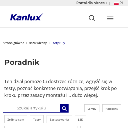
Portal dla biznesu
PL
|
Strona
główna
Kanlux
Strona główna
Baza wiedzy
Artykuły
Poradnik
Ten dział pomoże Ci dostrzec różnice, wgryźć się w
testy, poznać konkretne rozwiązania, przejść krok po
kroku przez zasady montażu i... dużo więcej.
Lampy
Halogeny
Zrób to sam
Testy
Zastosowania
LED