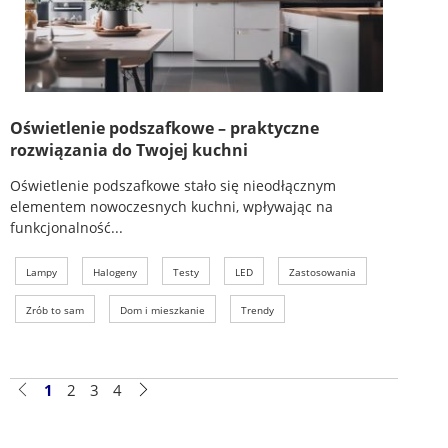
Oświetlenie podszafkowe – praktyczne
rozwiązania do Twojej kuchni
Oświetlenie podszafkowe stało się nieodłącznym
elementem nowoczesnych kuchni, wpływając na
funkcjonalność...
Lampy
Halogeny
Testy
LED
Zastosowania
Zrób to sam
Dom i mieszkanie
Trendy
1
2
3
4