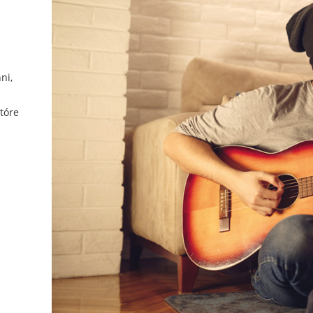
ni,
tóre