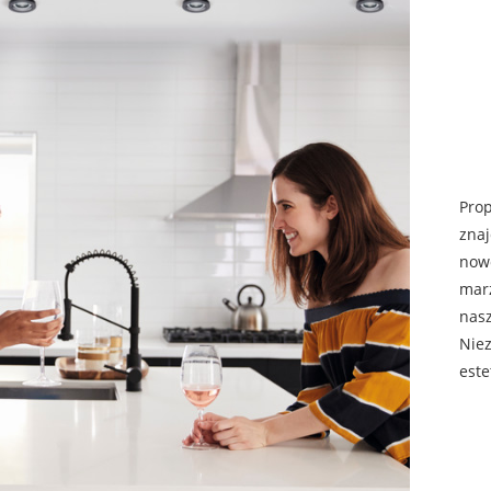
Prop
znaj
nowo
marz
nas
Niez
este