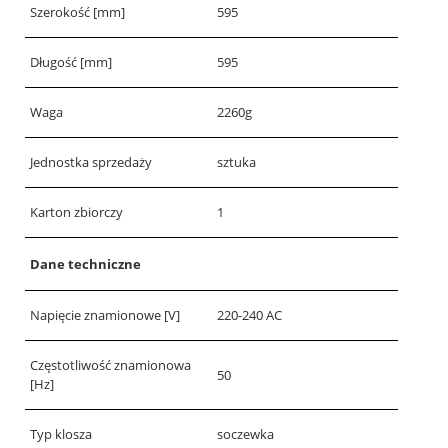
Szerokość [mm]
595
Długość [mm]
595
Waga
2260g
Jednostka sprzedaży
sztuka
Karton zbiorczy
1
Dane techniczne
Napięcie znamionowe [V]
220-240 AC
Częstotliwość znamionowa
50
[Hz]
Typ klosza
soczewka