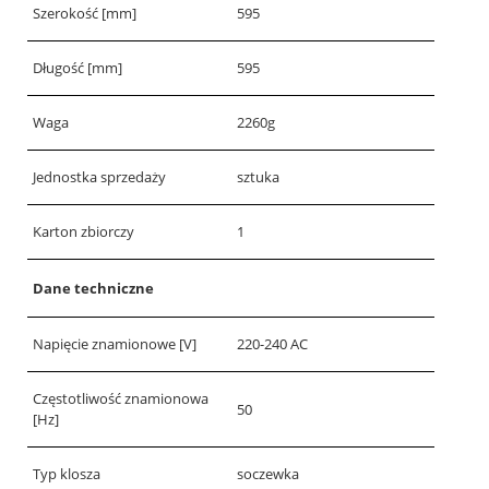
Szerokość [mm]
595
Długość [mm]
595
Waga
2260g
Jednostka sprzedaży
sztuka
Karton zbiorczy
1
Dane techniczne
Napięcie znamionowe [V]
220-240 AC
Częstotliwość znamionowa
50
[Hz]
Typ klosza
soczewka