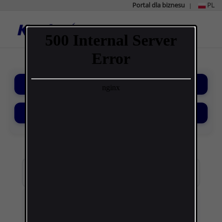
Portal dla biznesu
PL
|
Strona
główna
Kanlux
Kategorie
Filtry
×
Wyczyść wszystko
Kategoria