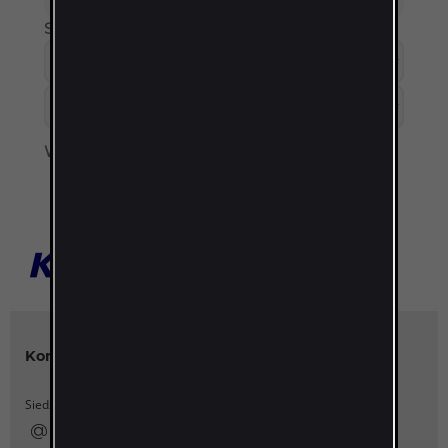
Sortuj według:
Wyświetl:
Kontakt
Katalogi Kanlux
Siedziba główna Kanlux SA
Katalog Kanlux 2026
Realizacje
ka...x@kanlux.pl