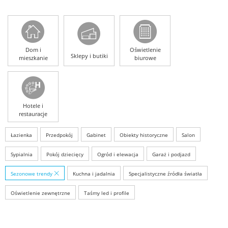
Dom i
Oświetlenie
Sklepy i butiki
mieszkanie
biurowe
Hotele i
restauracje
Łazienka
Przedpokój
Gabinet
Obiekty historyczne
Salon
Sypialnia
Pokój dziecięcy
Ogród i elewacja
Garaż i podjazd
Sezonowe trendy
Kuchna i jadalnia
Specjalistyczne źródła światła
Oświetlenie zewnętrzne
Taśmy led i profile