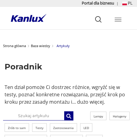
Portal dla biznesu
PL
|
Strona
główna
Kanlux
Strona główna
Baza wiedzy
Artykuły
Poradnik
Ten dział pomoże Ci dostrzec różnice, wgryźć się w
testy, poznać konkretne rozwiązania, przejść krok po
kroku przez zasady montażu i... dużo więcej.
Lampy
Halogeny
Zrób to sam
Testy
Zastosowania
LED