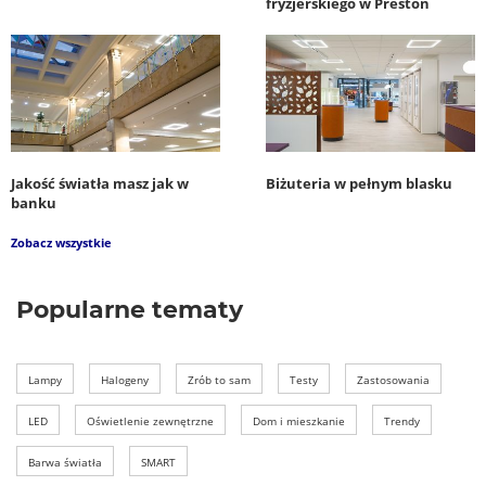
fryzjerskiego w Preston
Jakość światła masz jak w
Biżuteria w pełnym blasku
banku
Zobacz wszystkie
Popularne tematy
Lampy
Halogeny
Zrób to sam
Testy
Zastosowania
LED
Oświetlenie zewnętrzne
Dom i mieszkanie
Trendy
Barwa światła
SMART