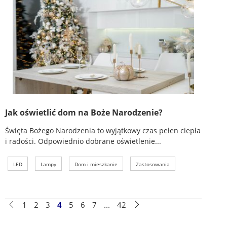
Jak oświetlić dom na Boże Narodzenie?
Święta Bożego Narodzenia to wyjątkowy czas pełen ciepła
i radości. Odpowiednio dobrane oświetlenie...
LED
Lampy
Dom i mieszkanie
Zastosowania
1
2
3
4
5
6
7
...
42