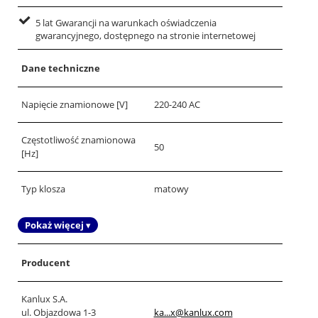
5 lat Gwarancji na warunkach oświadczenia
gwarancyjnego, dostępnego na stronie internetowej
Dane techniczne
Napięcie znamionowe [V]
220-240 AC
Częstotliwość znamionowa
50
[Hz]
Typ klosza
matowy
Pokaż więcej ▾
Producent
Kanlux S.A.
ul. Objazdowa 1-3
ka...x@kanlux.com