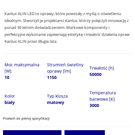
Kanlux ALIN LED to oprawy, które powstały z myślą o oświetleniu
idealnym. Stworzyli je projektanci Kanlux, którzy połączyli innowację z
ponad 30 letnim doświadczeniem. Markowe komponenty i
perfekcyjne wykonanie zapewniają estetykę i trwałość działania opraw
Kanlux ALIN przez długie lata.
Moc maksymalna
Strumień świetlny
Trwałość [h]
[W]
oprawy [lm]
50000
10
1150
Temperatura
Kolor
Typ klosza
barwowa [K]
biały
matowy
3000
Przewiń do pełnej specyfikacji