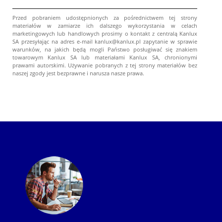
Przed pobraniem udostępnionych za pośrednictwem tej strony
materiałów w zamiarze ich dalszego wykorzystania w celach
marketingowych lub handlowych prosimy o kontakt z centralą Kanlux
SA przesyłając na adres e-mail kanlux@kanlux.pl zapytanie w sprawie
warunków, na jakich będą mogli Państwo posługiwać się znakiem
towarowym Kanlux SA lub materiałami Kanlux SA, chronionymi
prawami autorskimi. Używanie pobranych z tej strony materiałów bez
naszej zgody jest bezprawne i narusza nasze prawa.