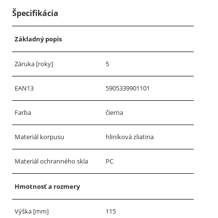
Špecifikácia
Základný popis
Záruka [roky]
5
EAN13
5905339901101
Farba
čierna
Materiál korpusu
hliníková zliatina
Materiál ochranného skla
PC
Hmotnosť a rozmery
Výška [mm]
115