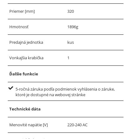
Priemer [mm]
320
Hmotnosť
1896g
Predajná jednotka
kus
Vonkajšia krabička
1
Ďalšie funkcie
5-ročná záruka podľa podmienok vyhlásenia o záruke,
ktoré je dostupné na webovej stránke
Technické dáta
Menovité napätie [V]
220-240 AC