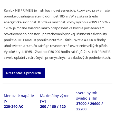
Kanlux HB PRIME B je high bay novej generácie, ktorý ako prvý v našej
ponuke dosahuje svetelnú účinnosť 185 lm/W a získava triedu
energetickej účinnosti B. Vďaka možnosti voľby výkonu 200W / 160W /
120W je možné svietidlo ľahko prispôsobiť veľkosti a požiadavkám
osvetľovaného priestoru pri zachovaní vysokej účinnosti a flexibility
použitia. HB PRIME B ponúka neutrálnu farbu svetla 4000K a široký
uhol svietenia 90 °, čo zaisťuje rovnomerné osvetlenie veľkých plôch.
Vysoké krytie IP65 a životnosť 50 000 hodín zaisťujú, že sa HB PRIME B
skvele uplatní v náročných priemyselných a skladových podmienkach.
Prezentácia produktu
Svetelný tok
Menovité napätie
Maximálny výkon
svietidla [lm]
[V]
[W]
37000 / 29600 /
220-240 AC
200 / 160 / 120
22200