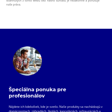
stiahnutých z tohto webu bez nášho súhlasu je nezákonné a porušuje
naše práva.
Špeciálna ponuka pre
profesionálov
Nájdete ich kdekoľvek, kde je svetlo. Naše produkty sa nachádzajú v
domácnostiach, záhradách, školách, kanceláriách, reštauráciách a