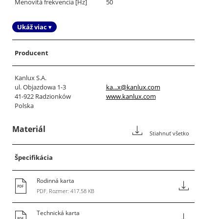
Menovitá frekvencia [Hz]
50
Ukáž viac ▾
Producent
Kanlux S.A.
ul. Objazdowa 1-3
ka...x@kanlux.com
41-922 Radzionków
www.kanlux.com
Polska
Materiál
Stiahnuť všetko
Špecifikácia
Rodinná karta
PDF, Rozmer: 417.58 KB
Technická karta