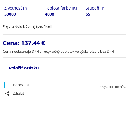
Životnosť [h]
Teplota farby [K]
Stupeň IP
50000
4000
65
Prejdite dolu k úplnej špecifikácii
Cena:
137.44 €
Cena neobsahuje DPH a recyklačný poplatok vo výške 0.25 € bez DPH
Položiť otázku
Porovnať
Prejsť do slovníka
Zdieľať