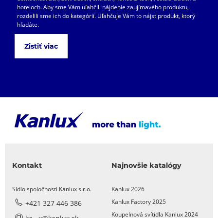
hoteloch. Aby sme Vám uľahčili nájdenie zaujímavého produktu,
rozdelili sme ich do kategórií. Uľahčuje Vám to nájsť produkt, ktorý
hľadáte.
Zistiť viac
Kontakt
Najnovšie katalógy
Sídlo spoločnosti Kanlux s.r.o.
Kanlux 2026
Kanlux Factory 2025
+421 327 446 386
Koupelnová svítidla Kanlux 2024