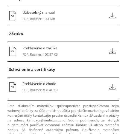
Užívateľský manuál
PDF, Rozmer: 1.41 MB
Záruka
Prehlásenie o záruke
PDF, Rozmer: 107.97 KB
Schválenie a certifikáty
Prehlásenie o zhode
PDF, Rozmer: 831.46 KB
Pred stiahnutím materiálov sprístupnených prostredníctvom tejto
webovej stránky za účelom ich použitia pre ďalšie marketingové alebo
komerčné účely kontaktujte prosím ústredie Kanlux SA zaslaním otázky
na adresu kanluxcz@kanluxcz.cz ohľadom podmienok, za ktorých
budete môcť používať ochrannú známku Kanlux SA alebo materiály
Kanlux SA chránené autorským právom. Používanie materiálov