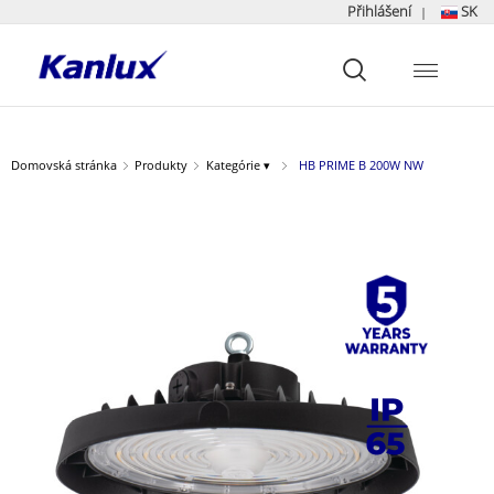
Přihlášení
SK
|
Strona
główna
Kanlux
Domovská stránka
Produkty
Kategórie ▾
HB PRIME B 200W NW