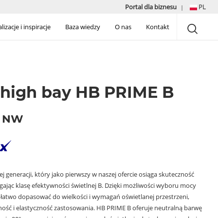
Portal dla biznesu
PL
|
lizacje i inspiracje
Baza wiedzy
O nas
Kontakt
high bay HB PRIME B
W NW
 generacji, który jako pierwszy w naszej ofercie osiąga skuteczność
gając klasę efektywności świetlnej B. Dzięki możliwości wyboru mocy
atwo dopasować do wielkości i wymagań oświetlanej przestrzeni,
ść i elastyczność zastosowania. HB PRIME B oferuje neutralną barwę