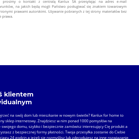
 prosimy o kontakt z centralą Kanlux SA przesyłając na adres e-mail
arunków, na jakich będą mogli Państwo posługiwać się znakiem towarowym
onionymi prawami autorskimi. Używanie pobranych z tej strony materiałów bez
e prawa.
ś klientem
widualnym
jrzeć na swój dom lub mieszkanie w nowym świetle? Kanlux for home to
alny sklep internetowy. Znajdziesz w nim ponad 1000 pomysłów na
e swojego domu, szybko i bezpiecznie zamówisz interesujący Cię produkt a
zystasz z bezpiecznej formy płatności. Twoja przesyłka zostanie do Ciebie
ciągu 24 godzin a jeżeli się rozmyślisz lub zdecydujesz na inne rozwiązanie,