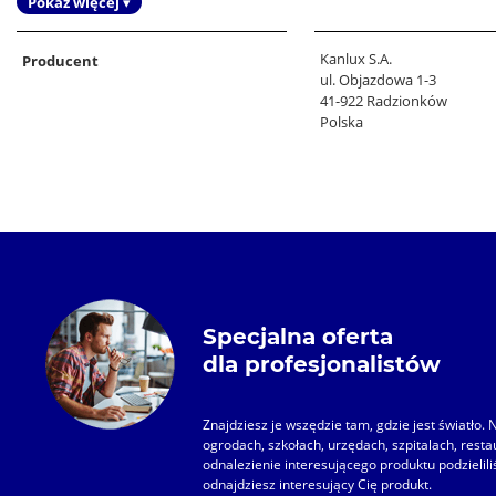
Pokaż więcej ▾
Kanlux S.A.
Producent
ul. Objazdowa 1-3
41-922 Radzionków
Polska
Specjalna oferta
dla profesjonalistów
Znajdziesz je wszędzie tam, gdzie jest światło
ogrodach, szkołach, urzędach, szpitalach, restau
odnalezienie interesującego produktu podzieliliś
odnajdziesz interesujący Cię produkt.