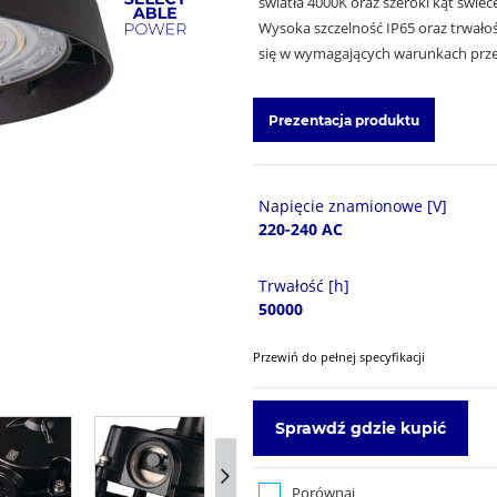
światła 4000K oraz szeroki kąt świe
Wysoka szczelność IP65 oraz trwało
się w wymagających warunkach prz
Prezentacja produktu
Napięcie znamionowe [V]
220-240 AC
Trwałość [h]
50000
Przewiń do pełnej specyfikacji
Sprawdź gdzie kupić
Porównaj