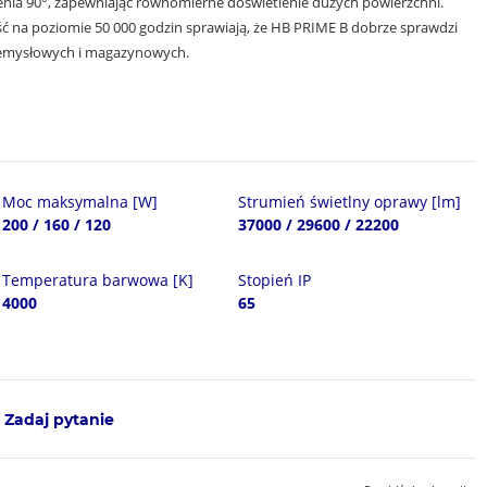
cenia 90°, zapewniając równomierne doświetlenie dużych powierzchni.
ść na poziomie 50 000 godzin sprawiają, że HB PRIME B dobrze sprawdzi
emysłowych i magazynowych.
Moc maksymalna [W]
Strumień świetlny oprawy [lm]
200 / 160 / 120
37000 / 29600 / 22200
Temperatura barwowa [K]
Stopień IP
4000
65
Zadaj pytanie