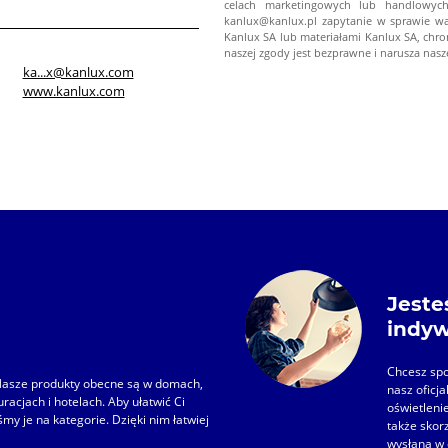
celach marketingowych lub handlowych
kanlux@kanlux.pl zapytanie w sprawie w
Kanlux SA lub materiałami Kanlux SA, chr
naszej zgody jest bezprawne i narusza nasz
ka...x@kanlux.com
www.kanlux.com
Jeste
indy
Chcesz spo
. Nasze produkty obecne są w domach,
nasz oficj
racjach i hotelach. Aby ułatwić Ci
oświetleni
my je na kategorie. Dzięki nim łatwiej
także skor
wysłana w 