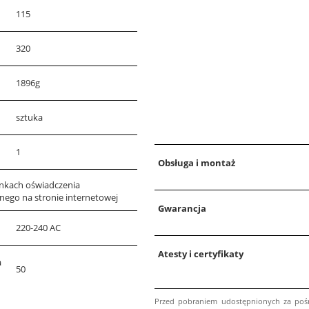
115
320
1896g
sztuka
1
Obsługa i montaż
unkach oświadczenia
nego na stronie internetowej
Gwarancja
220-240 AC
Atesty i certyfikaty
a
50
Przed pobraniem udostępnionych za pośr