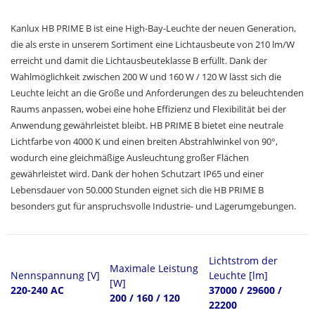
Kanlux HB PRIME B ist eine High-Bay-Leuchte der neuen Generation,
die als erste in unserem Sortiment eine Lichtausbeute von 210 lm/W
erreicht und damit die Lichtausbeuteklasse B erfüllt. Dank der
Wahlmöglichkeit zwischen 200 W und 160 W / 120 W lässt sich die
Leuchte leicht an die Größe und Anforderungen des zu beleuchtenden
Raums anpassen, wobei eine hohe Effizienz und Flexibilität bei der
Anwendung gewährleistet bleibt. HB PRIME B bietet eine neutrale
Lichtfarbe von 4000 K und einen breiten Abstrahlwinkel von 90°,
wodurch eine gleichmäßige Ausleuchtung großer Flächen
gewährleistet wird. Dank der hohen Schutzart IP65 und einer
Lebensdauer von 50.000 Stunden eignet sich die HB PRIME B
besonders gut für anspruchsvolle Industrie- und Lagerumgebungen.
Lichtstrom der
Maximale Leistung
Nennspannung [V]
Leuchte [lm]
[W]
220-240 AC
37000 / 29600 /
200 / 160 / 120
22200