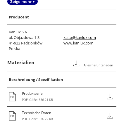
Zeige mehr ▾
Producent
Kanlux S.A.
ul. Objazdowa 1-3
ka...x@kanlux.com
41-922 Radzionków
www.kanlux.com
Polska
Materialien
Alles herunterladen
Beschreibung / Spezifikation
Produktserie
PDF, Göße: 556.21 KB
Technische Daten
PDF, Göße: 526.22 KB